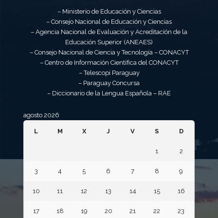
– Ministerio de Educación y Ciencias
– Consejo Nacional de Educación y Ciencias
– Agencia Nacional de Evaluación y Acreditación de la
Educación Superior (ANEAES)
– Consejo Nacional de Ciencia y Tecnología – CONACYT
– Centro de Información Científica del CONACYT
– Telescopi Paraguay
– Paraguay Concursa
– Diccionario de la Lengua Española – RAE
agosto 2026
L
M
X
J
V
S
D
1
2
3
4
5
6
7
8
9
10
11
12
13
14
15
16
17
18
19
20
21
22
23