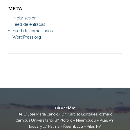
META
Iniciar sesión
Feed de entradas
Feed de comentarios
WordPress.org
Dirección:
Tte. 1° José María Cano c/ Dr. Narciso González Romero.
Campus Universitario, Bº Ytororó – Ñeembucú – Pilar, PY.
Tacuary c/ Palma – Ñeembucú – Pilar, PY.