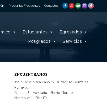
ión
Preguntas Frecuentes
Contactos
émico
Estudiantes
Egresados
Posgrados
Servicios
ENCUENTRANOS
Tte. 1° José María Cano c/ Dr. Narciso González
Romero.
Campus Universitario – Barrio Ytororo –
Ñeembucú – Pilar, PY.