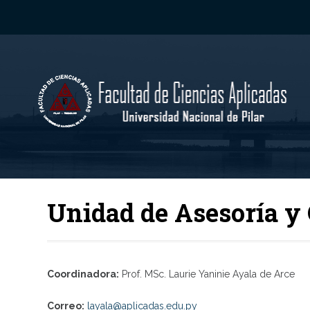
Unidad de Asesoría y 
Coordinadora:
Prof. MSc. Laurie Yaninie Ayala de Arce
Correo:
layala@aplicadas.edu.py