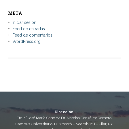
META
Iniciar sesión
Feed de entradas
Feed de comentarios
WordPress.org
Dirección:
Tte. 1° José María Cano c/ Dr. Narciso González Romero.
Campus Universitario, Bº Ytororó – Ñeembucú – Pilar, PY.