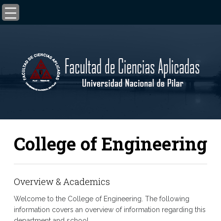
College of Engineering
Overview & Academics
Welcome to the College of Engineering. The following
information covers an overview of information regarding this
department and school.