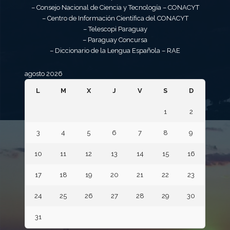
– Consejo Nacional de Ciencia y Tecnología – CONACYT
– Centro de Información Científica del CONACYT
– Telescopi Paraguay
– Paraguay Concursa
– Diccionario de la Lengua Española – RAE
agosto 2026
L
M
X
J
V
S
D
1
2
3
4
5
6
7
8
9
10
11
12
13
14
15
16
17
18
19
20
21
22
23
24
25
26
27
28
29
30
31