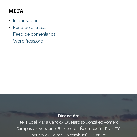
META
Iniciar sesión
Feed de entradas
Feed de comentarios
WordPress.org
Dirección:
Tte. 1° José María Cano c/ Dr. Narciso González Romero.
Campus Universitario, Bº Ytororó – Ñeembucú – Pilar, PY.
Tacuary c/ Palma – Ñeembucú – Pilar, PY.