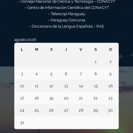
– Consejo Nacional de Ciencia y Tecnología – CONACYT
– Centro de Información Científica del CONACYT
– Telescopi Paraguay
– Paraguay Concursa
– Diccionario de la Lengua Española – RAE
agosto 2026
L
M
X
J
V
S
D
1
2
3
4
5
6
7
8
9
10
11
12
13
14
15
16
17
18
19
20
21
22
23
24
25
26
27
28
29
30
31