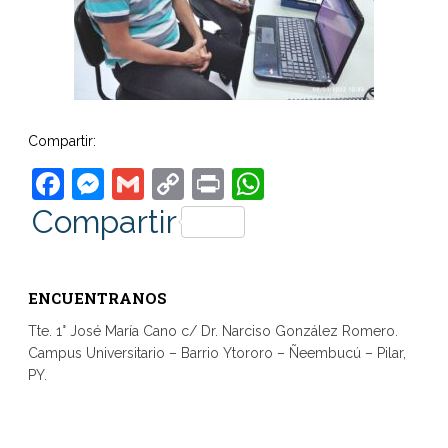
Compartir:
Facebook
Messenger
Gmail
Copy
Print
WhatsApp
Link
Compartir
ENCUENTRANOS
Tte. 1° José María Cano c/ Dr. Narciso González Romero.
Campus Universitario – Barrio Ytororo – Ñeembucú – Pilar,
PY.