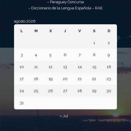
– Paraguay Concursa
– Diccionario de la Lengua Española – RAE
agosto 2026
L
M
X
J
V
S
D
1
2
3
4
5
6
7
8
9
10
11
12
13
14
15
16
17
18
19
20
21
22
23
24
25
26
27
28
29
30
31
« Jul