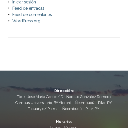
Iniciar sesión
Feed de entradas
Feed de comentarios
WordPress.org
Dirección:
Tte. 1° José María Cano c/ Dr. Narciso González Romero.
Campus Universitario, Bº Ytororó – Ñeembucú – Pilar, PY.
Tacuary c/ Palma – Ñeembucú – Pilar, PY.
Horario:
Lunes—Viernes: