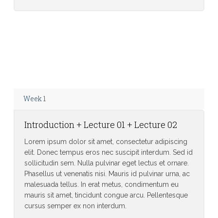
Weekly Calendar: Don’t forget, we have a quiz
on Friday on Chapters 4-6
Week 1
Introduction + Lecture 01 + Lecture 02
Lorem ipsum dolor sit amet, consectetur adipiscing
elit. Donec tempus eros nec suscipit interdum. Sed id
sollicitudin sem. Nulla pulvinar eget lectus et ornare.
Phasellus ut venenatis nisi. Mauris id pulvinar urna, ac
malesuada tellus. In erat metus, condimentum eu
mauris sit amet, tincidunt congue arcu. Pellentesque
cursus semper ex non interdum.