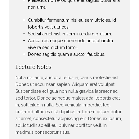
Phasellus non eros quis erat sagittis pulvinar a
non urna.
Curabitur fermentum nisi eu sem ultricies, id
lobortis velit ultrices.
Sed sit amet nisl in sem interdum pretium.
Aenean ac neque commodo ante pharetra
viverra sed dictum tortor.
Donec sagittis quam a auctor faucibus.
Lecture Notes
Nulla nisi ante, auctor a tellus in, varius molestie nisl.
Donec ut accumsan sapien. Aliquam erat volutpat.
Suspendisse et ligula non nulla gravida laoreet nec
sed tortor. Donec ac neque malesuada, lobortis erat
in, sollicitudin nulla. Sed vehicula imperdiet leo,
euismod ultricies nisl dapibus in. Lorem ipsum dolor
sit amet, consectetur adipiscing elit. Donec ex ipsum,
sollicitudin ac elit eu, pulvinar porttitor velit. In
maximus consectetur risus.