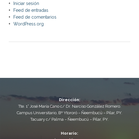
Iniciar sesión
Feed de entradas
Feed de comentarios
WordPress.org
Dirección:
Tte. 1° José María Cano c/ Dr. Narciso González Romero.
Campus Universitario, Bº Ytororó – Ñeembucú – Pilar, PY.
Tacuary c/ Palma – Ñeembucú – Pilar, PY.
Horario: