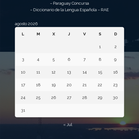
– Paraguay Concursa
– Diccionario de la Lengua Española – RAE
agosto 2026
L
M
X
J
V
S
D
1
2
3
4
5
6
7
8
9
10
11
12
13
14
15
16
17
18
19
20
21
22
23
24
25
26
27
28
29
30
31
« Jul