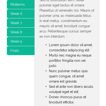
Sed id sollicitudin sem. Nulla
Midterms
pulvinar eget lectus et ornare.
Phasellus ut venenatis nisi. Mauris id
Week 6
pulvinar urna, ac malesuada tellus.
In erat metus, condimentum eu
Week 7
mauris sit amet, tincidunt congue
arcu. Pellentesque cursus semper
Week 8
ex non interdum.
Week 9
Lorem ipsum dolor sit amet,
consectetur adipiscing elit.
Finals
Morbi nec magna eu neque
porttitor fringilla non vel
justo.
Nunc pulvinar metus quis
quam congue, sit amet
ornare est gravida.
Sed et ante non libero iaculis
volutpat eget et elit.
Donec rhoncus purus et
tincidunt efficitur.