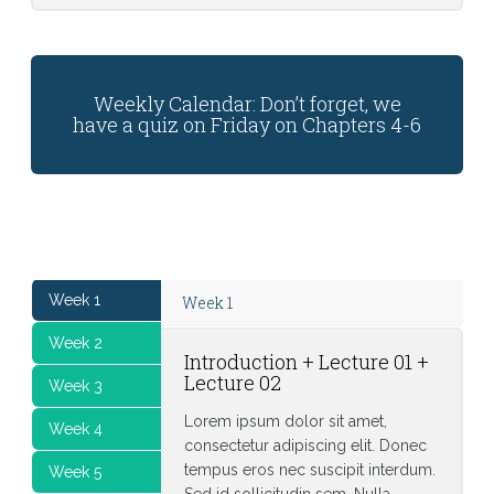
Weekly Calendar: Don’t forget, we
have a quiz on Friday on Chapters 4-6
Week 1
Week 1
Week 2
Introduction + Lecture 01 +
Lecture 02
Week 3
Lorem ipsum dolor sit amet,
Week 4
consectetur adipiscing elit. Donec
tempus eros nec suscipit interdum.
Week 5