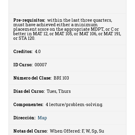
Pre-requisitos:
within the last three quarters,
must have achieved either a minimum
placement score on the appropriate MDPT, or C or
better in MAT 12, or MAT 105, or MAT 106, or MAT 191,
or STA 120.
Creditos:
4.0
ID Curso:
00007
Número del Clase:
BRI 103
Días del Curso:
Tues, Thurs
Componentes:
4 lecture/problem-solving.
Dirección:
Map
Notas del Curso:
When Offered: F, W, Sp, Su