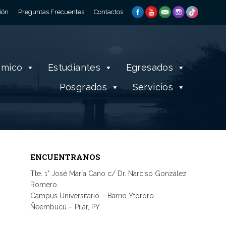
ión
Preguntas Frecuentes
Contactos
émico
Estudiantes
Egresados
Posgrados
Servicios
ENCUENTRANOS
Tte. 1° José María Cano c/ Dr. Narciso González
Romero.
Campus Universitario – Barrio Ytororo –
Ñeembucú – Pilar, PY.