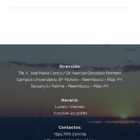
Dirección:
Tte. 1° José María Cano c/ Dr. Narciso González Romero.
Campus Universitario, Bº Ytororó – Ñeembucú – Pilar, PY.
Tacuary c/ Palma – Ñeembucú – Pilar, PY.
Horario:
Lunes—Viernes:
7:00AM–22:30PM
Contactos:
+595.786.230019