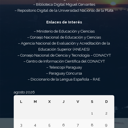
– Biblioteca Digital Miguel Cervantes
– Repositorio Digital de la Universidad Nacional de la Plata
Enlaces de Interés
– Ministerio de Educación y Ciencias
– Consejo Nacional de Educación y Ciencias
– Agencia Nacional de Evaluación y Acreditación de la
Educación Superior (ANEAES)
– Consejo Nacional de Ciencia y Tecnología – CONACYT
– Centro de Información Científica del CONACYT
– Telescopi Paraguay
– Paraguay Concursa
– Diccionario de la Lengua Española – RAE
agosto 2026
L
M
X
J
V
S
D
1
2
3
4
5
6
7
8
9