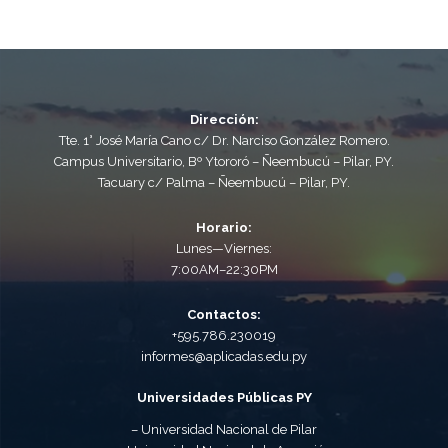
Dirección:
Tte. 1° José María Cano c/ Dr. Narciso González Romero.
Campus Universitario, Bº Ytororó – Ñeembucú – Pilar, PY.
Tacuary c/ Palma – Ñeembucú – Pilar, PY.
Horario:
Lunes—Viernes:
7:00AM–22:30PM
Contactos:
+595.786.230019
informes@aplicadas.edu.py
Universidades Públicas PY
– Universidad Nacional de Pilar