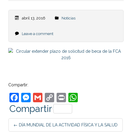
abril 13, 2016
Noticias
Leave a comment
Compartir:
Facebook
Messenger
Gmail
Copy
Print
WhatsApp
Link
Compartir
Post
←
DÍA MUNDIAL DE LA ACTIVIDAD FÍSICA Y LA SALUD
navigation