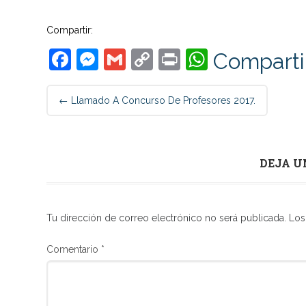
Compartir:
Facebook
Messenger
Gmail
Copy
Print
WhatsAp
Comparti
Link
Post
←
Llamado A Concurso De Profesores 2017.
navigation
DEJA U
Tu dirección de correo electrónico no será publicada.
Los
Comentario
*