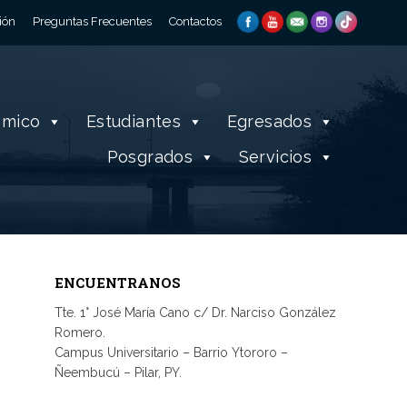
ión
Preguntas Frecuentes
Contactos
émico
Estudiantes
Egresados
Posgrados
Servicios
ENCUENTRANOS
Tte. 1° José María Cano c/ Dr. Narciso González
Romero.
Campus Universitario – Barrio Ytororo –
Ñeembucú – Pilar, PY.