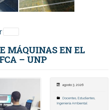
p
r
E MÁQUINAS EN EL
 FCA – UNP
agosto 3, 2026
Docentes
,
Estudiantes
,
Ingeniería Ambiental