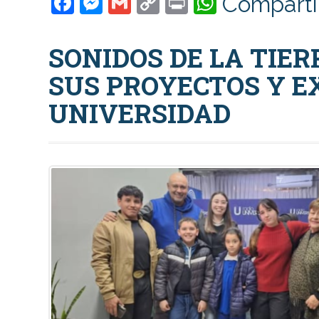
Facebook
Messenger
Gmail
Copy
Print
WhatsAp
Comparti
Link
SONIDOS DE LA TIER
SUS PROYECTOS Y E
UNIVERSIDAD