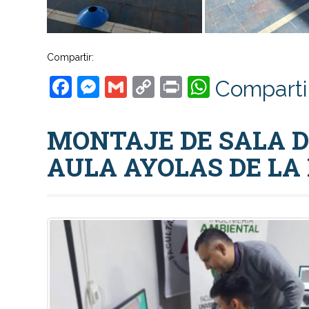
Compartir:
Facebook
Messenger
Gmail
Copy
Print
WhatsAp
Comparti
Link
MONTAJE DE SALA D
AULA AYOLAS DE LA