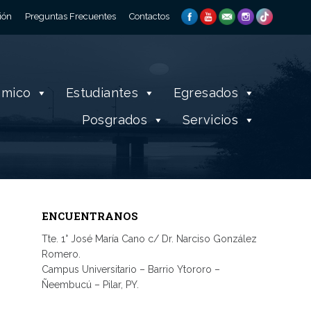
ión
Preguntas Frecuentes
Contactos
émico
Estudiantes
Egresados
Posgrados
Servicios
ENCUENTRANOS
Tte. 1° José María Cano c/ Dr. Narciso González
Romero.
Campus Universitario – Barrio Ytororo –
Ñeembucú – Pilar, PY.