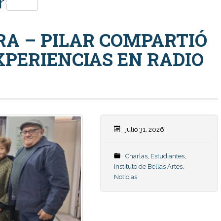
p
r
RA – PILAR COMPARTIÓ
XPERIENCIAS EN RADIO
julio 31, 2026
Charlas
,
Estudiantes
,
Instituto de Bellas Artes
,
Noticias