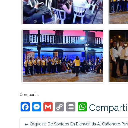
Compartir:
Facebook
Messenger
Gmail
Copy
Print
WhatsAp
Comparti
Link
Post
←
Orquesta De Sonidos En Bienvenida Al Cañonero Par