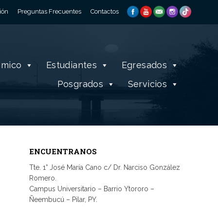
ión
Preguntas Frecuentes
Contactos
émico
Estudiantes
Egresados
Posgrados
Servicios
ENCUENTRANOS
Tte. 1° José María Cano c/ Dr. Narciso González
Romero.
Campus Universitario – Barrio Ytororo –
Ñeembucú – Pilar, PY.