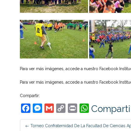
Para ver más imágenes, accede a nuestro Facebook Instituc
Para ver más imágenes, accede a nuestro Facebook Instituc
Compartir:
Facebook
Messenger
Gmail
Copy
Print
WhatsAp
Comparti
Link
Post
←
Torneo Confraternidad De La Facultad De Ciencias Ap
navigation