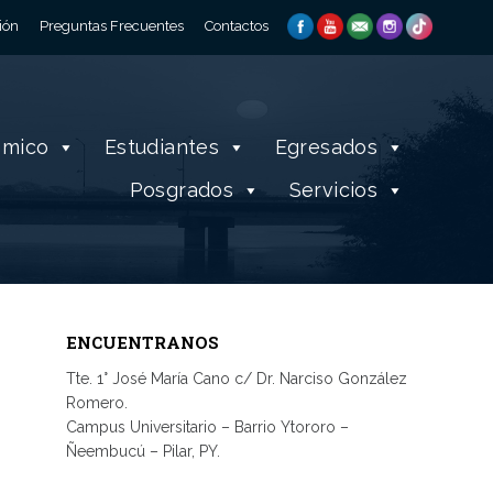
ión
Preguntas Frecuentes
Contactos
émico
Estudiantes
Egresados
Posgrados
Servicios
ENCUENTRANOS
Tte. 1° José María Cano c/ Dr. Narciso González
Romero.
Campus Universitario – Barrio Ytororo –
Ñeembucú – Pilar, PY.