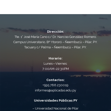
Dirección:
Tte. 1° José María Cano c/ Dr. Narciso González Romero.
Campus Universitario, Bº Ytororó – Ñeembucú – Pilar, PY.
Tacuary c/ Palma – Ñeembucú – Pilar, PY.
Horario:
Lunes—Viernes:
7:00AM–22:30PM
Contactos:
+595.786.230019
informes@aplicadas.edu.py
Universidades Públicas PY
– Universidad Nacional de Pilar