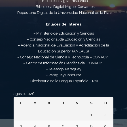
– Biblioteca Digital Hispánica
– Biblioteca Digital Miguel Cervantes
– Repositorio Digital de la Universidad Nacional de la Plata
Enlaces de Interés
– Ministerio de Educación y Ciencias
– Consejo Nacional de Educación y Ciencias
– Agencia Nacional de Evaluación y Acreditación de la
Educación Superior (ANEAES)
– Consejo Nacional de Ciencia y Tecnología – CONACYT
– Centro de Información Científica del CONACYT
– Telescopi Paraguay
– Paraguay Concursa
– Diccionario de la Lengua Española – RAE
agosto 2026
L
M
X
J
V
S
D
1
2
3
4
5
6
7
8
9