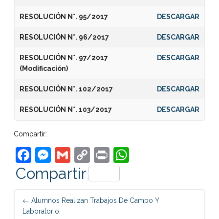
RESOLUCIÓN N°. 95/2017
DESCARGAR
RESOLUCIÓN N°. 96/2017
DESCARGAR
RESOLUCIÓN N°. 97/2017
DESCARGAR
(Modificación)
RESOLUCIÓN N°. 102/2017
DESCARGAR
RESOLUCIÓN N°. 103/2017
DESCARGAR
Compartir:
Facebook
Messenger
Gmail
Copy
Print
WhatsApp
Link
Compartir
Post
←
Alumnos Realizan Trabajos De Campo Y
navigation
Laboratorio.