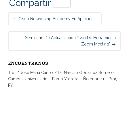
Link
Compartir
Post
←
Cisco Networking Academy En Aplicadas.
navigation
Seminario De Actualización “Uso De Herramienta
Zoom Meeting”
→
ENCUENTRANOS
Tte. 1° José María Cano c/ Dr. Narciso González Romero.
Campus Universitario – Barrio Ytororo – Ñeembucú – Pilar,
PY.