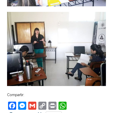
Compartir:
Facebook
Messenger
Gmail
Copy
Print
WhatsApp