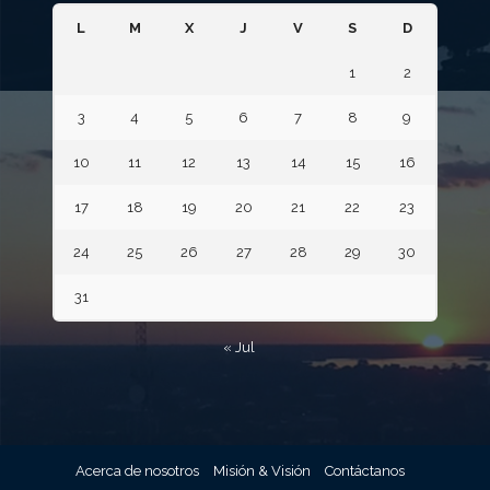
L
M
X
J
V
S
D
1
2
3
4
5
6
7
8
9
10
11
12
13
14
15
16
17
18
19
20
21
22
23
24
25
26
27
28
29
30
31
« Jul
Acerca de nosotros
Misión & Visión
Contáctanos