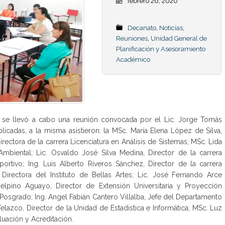
febrero 26, 2020
Decanato
,
Noticias
,
Reuniones
,
Unidad General de
Planificación y Asesoramiento
Académico
. se llevó a cabo una reunión convocada por el Lic. Jorge Tomás
icadas, a la misma asistieron: la MSc. María Elena López de Silva,
ectora de la carrera Licenciatura en Análisis de Sistemas; MSc. Lida
Ambiental; Lic. Osvaldo José Silva Medina, Director de la carrera
ortivo; Ing. Luis Alberto Riveros Sánchez, Director de la carrera
a, Directora del Instituto de Bellas Artes; Lic. José Fernando Arce
elpino Aguayo, Director de Extensión Universitaria y Proyección
y Posgrado; Ing. Angel Fabián Cantero Villalba, Jefe del Departamento
lazco, Director de la Unidad de Estadística e Informática; MSc. Luz
uación y Acreditación.