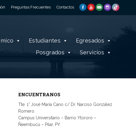
ión
Preguntas Frecuentes
Contactos
émico
Estudiantes
Egresados
Posgrados
Servicios
ENCUENTRANOS
Tte. 1° José María Cano c/ Dr. Narciso González
Romero.
Campus Universitario – Barrio Ytororo –
Ñeembucú – Pilar, PY.