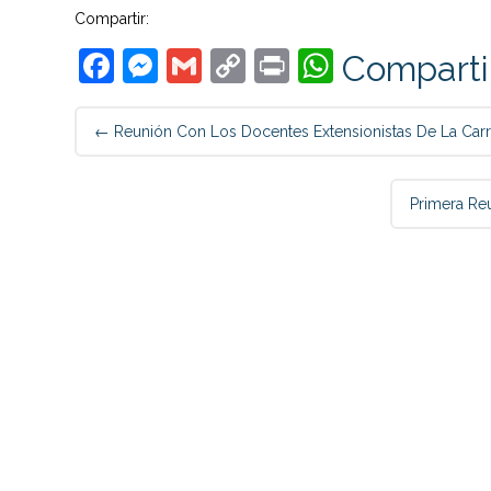
Compartir:
Facebook
Messenger
Gmail
Copy
Print
WhatsAp
Comparti
Link
Post
←
Reunión Con Los Docentes Extensionistas De La Carrer
navigation
Primera Reu