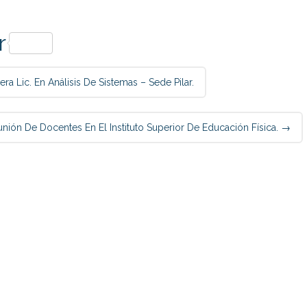
p
r
a Lic. En Análisis De Sistemas – Sede Pilar.
nión De Docentes En El Instituto Superior De Educación Física.
→