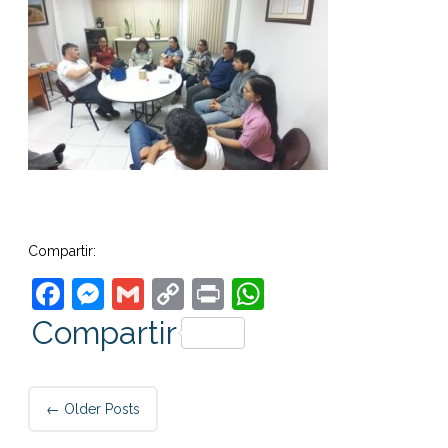
Compartir:
Facebook
Messenger
Gmail
Copy
Print
WhatsApp
Link
Compartir
Post
←
Older Posts
navigation