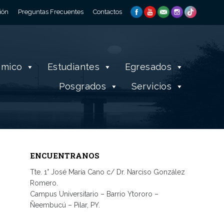
ión
Preguntas Frecuentes
Contactos
émico
Estudiantes
Egresados
Posgrados
Servicios
ENCUENTRANOS
Tte. 1° José María Cano c/ Dr. Narciso González
Romero.
Campus Universitario – Barrio Ytororo –
Ñeembucú – Pilar, PY.