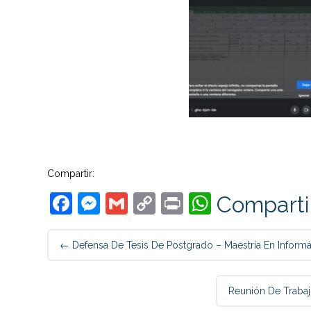
Compartir:
Facebook
Messenger
Gmail
Copy
Print
WhatsAp
Comparti
Link
Post
←
Defensa De Tesis De Postgrado – Maestría En Inform
navigation
Reunión De Trabajo