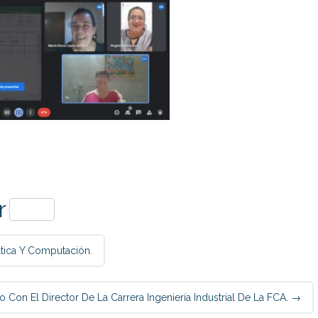
p
r
ática Y Computación.
 Con El Director De La Carrera Ingeniería Industrial De La FCA.
→