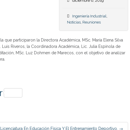
diciembre 6, 2019
Ingeniería Industrial
,
Noticias
,
Reuniones
la que participaron la Directora Académica, MSc. María Elena Silva
ng. Luis Riveros, la Coordinadora Académica, Lic. Julia Espínola de
ditación, MSc. Luz Dohmen de Marecos, con el objetivo de analizar
ra.
p
r
icenciatura En Educación Física Y El Entrenamiento Deportivo.
→