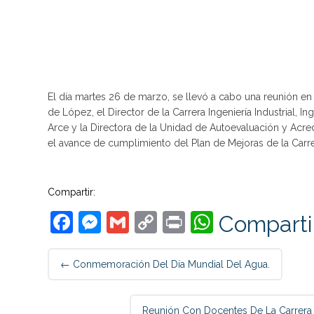
El día martes 26 de marzo, se llevó a cabo una reunión en 
de López, el Director de la Carrera Ingeniería Industrial, I
Arce y la Directora de la Unidad de Autoevaluación y Acre
el avance de cumplimiento del Plan de Mejoras de la Carre
Compartir:
Facebook
Messenger
Gmail
Copy
Print
WhatsAp
Comparti
Link
Post
←
Conmemoración Del Día Mundial Del Agua.
navigation
Reunión Con Docentes De La Carrera L