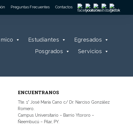
ión
Preguntas Frecuentes
Contactos
émico
Estudiantes
Egresados
Posgrados
Servicios
ENCUENTRANOS
Tte. 1° José María Cano c/ Dr. Narciso González
Romero.
Campus Universitario – Barrio Ytororo –
Ñeembucú – Pilar, PY.