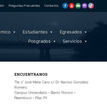
ión
Preguntas Frecuentes
Contactos
émico
Estudiantes
Egresados
Posgrados
Servicios
ENCUENTRANOS
Tte. 1° José María Cano c/ Dr. Narciso González
Romero.
Campus Universitario – Barrio Ytororo –
Ñeembucú – Pilar, PY.