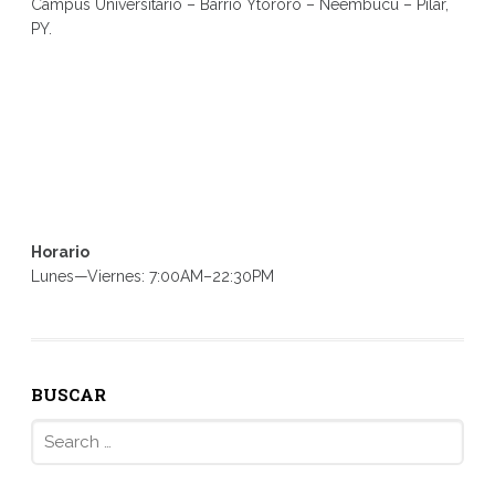
Campus Universitario – Barrio Ytororo – Ñeembucú – Pilar,
PY.
Horario
Lunes—Viernes: 7:00AM–22:30PM
BUSCAR
Search
for: