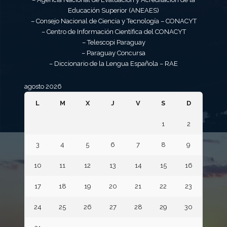
Educación Superior (ANEAES)
– Consejo Nacional de Ciencia y Tecnología – CONACYT
– Centro de Información Científica del CONACYT
– Telescopi Paraguay
– Paraguay Concursa
– Diccionario de la Lengua Española – RAE
agosto 2026
L
M
X
J
V
S
D
1
2
3
4
5
6
7
8
9
10
11
12
13
14
15
16
17
18
19
20
21
22
23
24
25
26
27
28
29
30