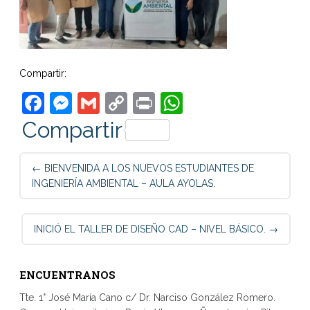
Compartir:
Facebook
Messenger
Gmail
Copy
Print
WhatsApp
Link
Compartir
Post
←
BIENVENIDA A LOS NUEVOS ESTUDIANTES DE
navigation
INGENIERÍA AMBIENTAL – AULA AYOLAS.
INICIÓ EL TALLER DE DISEÑO CAD – NIVEL BÁSICO.
→
ENCUENTRANOS
Tte. 1° José María Cano c/ Dr. Narciso González Romero.