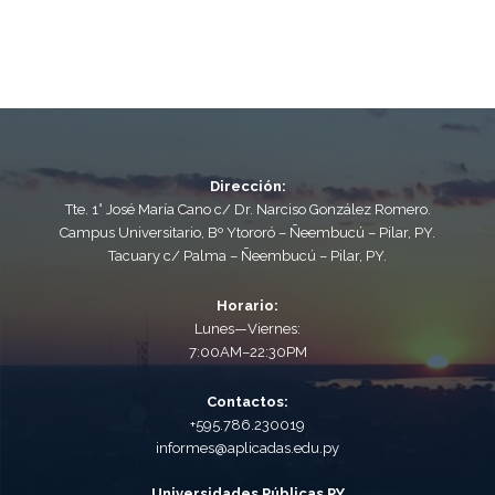
Dirección:
Tte. 1° José María Cano c/ Dr. Narciso González Romero.
Campus Universitario, Bº Ytororó – Ñeembucú – Pilar, PY.
Tacuary c/ Palma – Ñeembucú – Pilar, PY.
Horario:
Lunes—Viernes:
7:00AM–22:30PM
Contactos:
+595.786.230019
informes@aplicadas.edu.py
Universidades Públicas PY