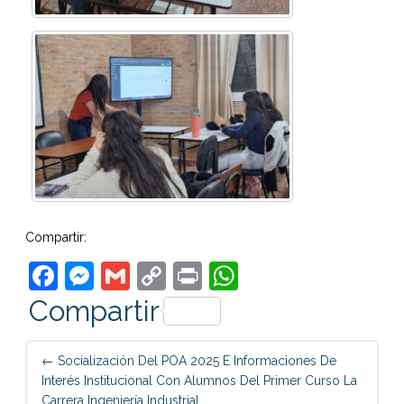
Compartir:
Facebook
Messenger
Gmail
Copy
Print
WhatsApp
Link
Compartir
Post
←
Socialización Del POA 2025 E Informaciones De
navigation
Interés Institucional Con Alumnos Del Primer Curso La
Carrera Ingeniería Industrial.