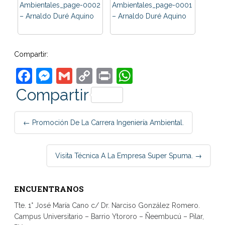
Compartir:
Facebook
Messenger
Gmail
Copy
Print
WhatsApp
Link
Compartir
Post
←
Promoción De La Carrera Ingeniería Ambiental.
navigation
Visita Técnica A La Empresa Super Spuma.
→
ENCUENTRANOS
Tte. 1° José María Cano c/ Dr. Narciso González Romero.
Campus Universitario – Barrio Ytororo – Ñeembucú – Pilar,