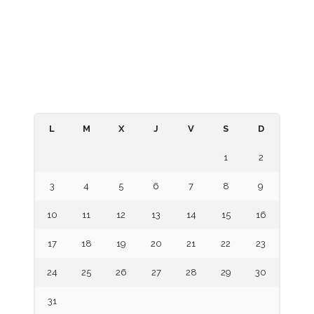
Educación Superior (ANEAES)
– Consejo Nacional de Ciencia y Tecnología – CONACYT
– Centro de Información Científica del CONACYT
– Telescopi Paraguay
– Paraguay Concursa
– Diccionario de la Lengua Española – RAE
agosto 2026
L
M
X
J
V
S
D
1
2
3
4
5
6
7
8
9
10
11
12
13
14
15
16
17
18
19
20
21
22
23
24
25
26
27
28
29
30
31