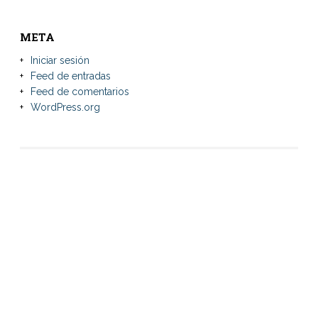
META
Iniciar sesión
Feed de entradas
Feed de comentarios
WordPress.org
Dirección:
Tte. 1° José María Cano c/ Dr. Narciso González Romero.
Campus Universitario, Bº Ytororó – Ñeembucú – Pilar, PY.