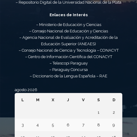
– Repositorio Digital de la Universidad Nacional de la Plata
Enlaces de Interés
– Ministerio de Educación y Ciencias
– Consejo Nacional de Educación y Ciencias
– Agencia Nacional de Evaluación y Acreditación de la
Educación Superior (ANEAES)
– Consejo Nacional de Ciencia y Tecnología – CONACYT
– Centro de Información Científica del CONACYT
– Telescopi Paraguay
– Paraguay Concursa
– Diccionario de la Lengua Española – RAE
agosto 2026
L
M
X
J
V
S
D
1
2
3
4
5
6
7
8
9