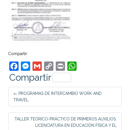
Compartir:
Facebook
Messenger
Gmail
Copy
Print
WhatsApp
Link
Compartir
Post
←
PROGRAMAS DE INTERCAMBIO WORK AND
navigation
TRAVEL.
TALLER TEÓRICO-PRÁCTICO DE PRIMEROS AUXILIOS.
LICENCIATURA EN EDUCACIÓN FÍSICA Y EL