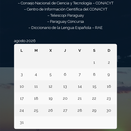
– Consejo Nacional de Ciencia y Tecnología – CONACYT
– Centro de Información Científica del CONACYT
– Telescopi Paraguay
– Paraguay Concursa
– Diccionario de la Lengua Española – RAE
agosto 2026
L
M
X
J
V
S
D
1
2
3
4
5
6
7
8
9
10
11
12
13
14
15
16
17
18
19
20
21
22
23
24
25
26
27
28
29
30
31