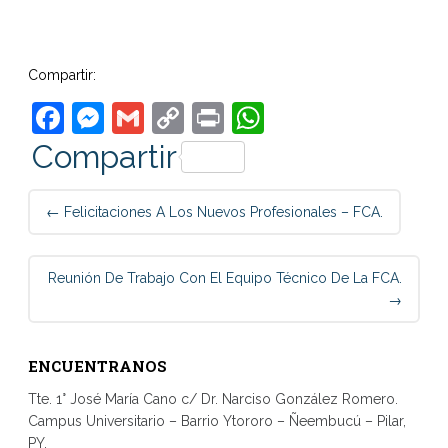
Compartir:
Facebook
Messenger
Gmail
Copy
Print
WhatsApp
Link
Compartir
Post
←
Felicitaciones A Los Nuevos Profesionales – FCA.
navigation
Reunión De Trabajo Con El Equipo Técnico De La FCA.
→
ENCUENTRANOS
Tte. 1° José María Cano c/ Dr. Narciso González Romero.
Campus Universitario – Barrio Ytororo – Ñeembucú – Pilar,
PY.