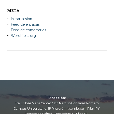
META
Iniciar sesión
Feed de entradas
Feed de comentarios
WordPress.org
Dirección:
Tte. 1° José María Cano c/ Dr. Narciso González Romero.
Campus Universitario, Bº Ytororó – Ñeembucú – Pilar, PY.
Tacuary c/ Palma – Ñeembucú – Pilar, PY.