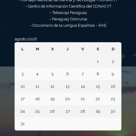
– Centro de Información Científica del CONACYT
– Telescopi Paraguay
– Paraguay Concursa
– Diccionario de la Lengua Española – RAE
agosto 2026
L
M
X
J
V
S
D
1
2
3
4
5
6
7
8
9
10
11
12
13
14
15
16
17
18
19
20
21
22
23
24
25
26
27
28
29
30
31