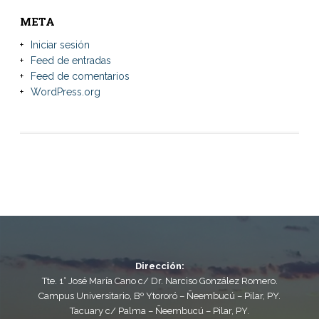
META
Iniciar sesión
Feed de entradas
Feed de comentarios
WordPress.org
Dirección:
Tte. 1° José María Cano c/ Dr. Narciso González Romero.
Campus Universitario, Bº Ytororó – Ñeembucú – Pilar, PY.
Tacuary c/ Palma – Ñeembucú – Pilar, PY.