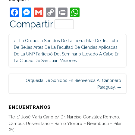
Facebook
Messenger
Gmail
Copy
Print
WhatsApp
Link
Compartir
Post
←
La Orquesta Sonidos De La Tierra Pilar Del Instituto
navigation
De Bellas Artes De La Facultad De Ciencias Aplicadas
De La UNP Participó Del Seminario Llevado A Cabo En
La Ciudad De San Juan Misiones.
Orquesta De Sonidos En Bienvenida Al Cañonero
Paraguay.
→
ENCUENTRANOS
Tte. 1° José María Cano c/ Dr. Narciso González Romero.
Campus Universitario – Barrio Ytororo – Ñeembucú – Pilar,
PY.