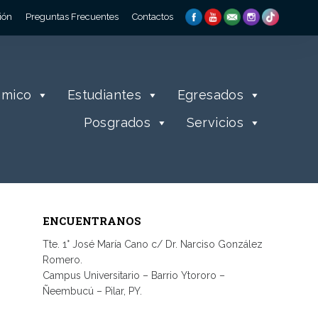
ión
Preguntas Frecuentes
Contactos
émico
Estudiantes
Egresados
Posgrados
Servicios
ENCUENTRANOS
Tte. 1° José María Cano c/ Dr. Narciso González
Romero.
Campus Universitario – Barrio Ytororo –
Ñeembucú – Pilar, PY.