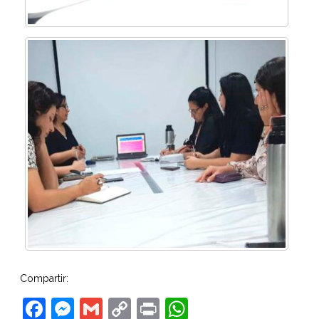
Compartir:
Facebook
Messenger
Gmail
Copy
Print
WhatsApp