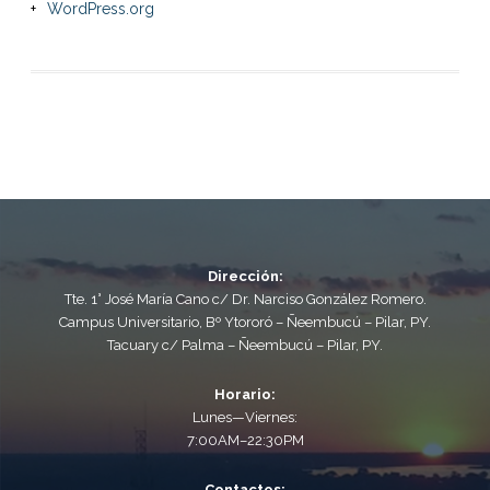
WordPress.org
Dirección:
Tte. 1° José María Cano c/ Dr. Narciso González Romero.
Campus Universitario, Bº Ytororó – Ñeembucú – Pilar, PY.
Tacuary c/ Palma – Ñeembucú – Pilar, PY.
Horario:
Lunes—Viernes:
7:00AM–22:30PM
Contactos: