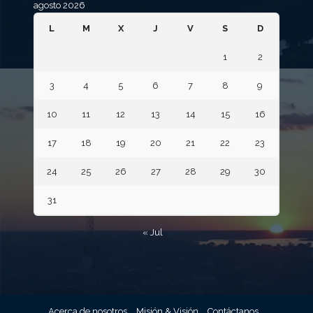
agosto 2026
L
M
X
J
V
S
D
1
2
3
4
5
6
7
8
9
10
11
12
13
14
15
16
17
18
19
20
21
22
23
24
25
26
27
28
29
30
31
« Jul
Acerca de nosotros
Misión & Visión
Contáctanos