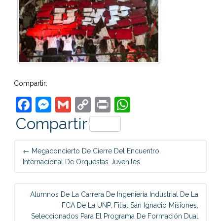
Compartir:
Facebook
Messenger
Gmail
Copy
Print
WhatsApp
Link
Compartir
Post
←
Megaconcierto De Cierre Del Encuentro
navigation
Internacional De Orquestas Juveniles.
Alumnos De La Carrera De Ingeniería Industrial De La
FCA De La UNP, Filial San Ignacio Misiones,
Seleccionados Para El Programa De Formación Dual