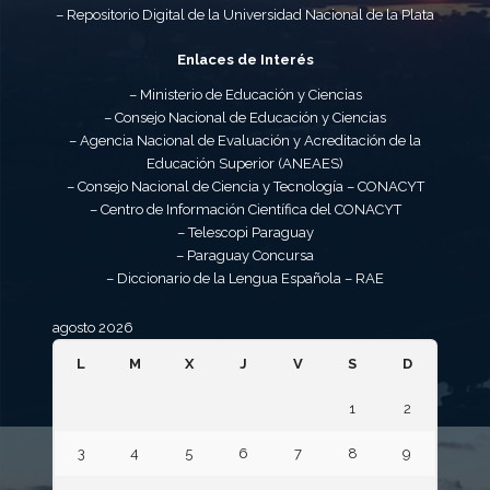
– Repositorio Digital de la Universidad Nacional de la Plata
Enlaces de Interés
– Ministerio de Educación y Ciencias
– Consejo Nacional de Educación y Ciencias
– Agencia Nacional de Evaluación y Acreditación de la
Educación Superior (ANEAES)
– Consejo Nacional de Ciencia y Tecnología – CONACYT
– Centro de Información Científica del CONACYT
– Telescopi Paraguay
– Paraguay Concursa
– Diccionario de la Lengua Española – RAE
agosto 2026
L
M
X
J
V
S
D
1
2
3
4
5
6
7
8
9