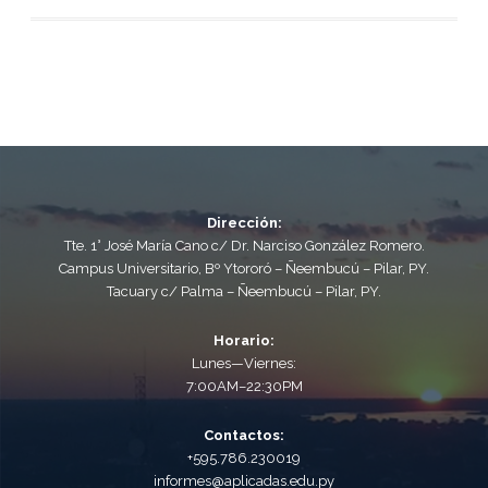
Dirección:
Tte. 1° José María Cano c/ Dr. Narciso González Romero.
Campus Universitario, Bº Ytororó – Ñeembucú – Pilar, PY.
Tacuary c/ Palma – Ñeembucú – Pilar, PY.
Horario:
Lunes—Viernes:
7:00AM–22:30PM
Contactos:
+595.786.230019
informes@aplicadas.edu.py