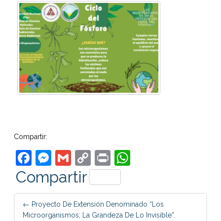
Compartir:
Facebook
Messenger
Gmail
Copy
Print
WhatsApp
Link
Compartir
Post
←
Proyecto De Extensión Denominado “Los
navigation
Microorganismos; La Grandeza De Lo Invisible”.