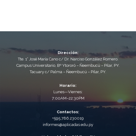
Dirección:
Tte. 1° José María Cano c/ Dr. Narciso González Romero.
Campus Universitario, Bº Ytororó – Ñeembucú – Pilar, PY.
Tacuary c/ Palma – Ñeembucú – Pilar, PY.
Horario:
Lunes—Viernes:
7:00AM–22:30PM
Contactos:
+595.786.230019
informes@aplicadas.edu.py