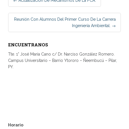
←
Actualización De Mecanismos De La FCA.
navigation
Reunión Con Alumnos Del Primer Curso De La Carrera
Ingeniería Ambiental.
→
ENCUENTRANOS
Tte. 1° José María Cano c/ Dr. Narciso González Romero.
Campus Universitario – Barrio Ytororo – Ñeembucú – Pilar,
PY.
Horario