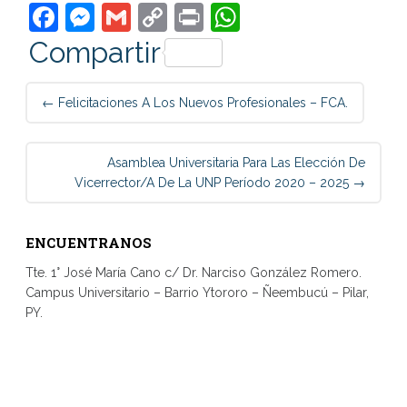
Facebook
Messenger
Gmail
Copy
Print
WhatsApp
Link
Compartir
Post
←
Felicitaciones A Los Nuevos Profesionales – FCA.
navigation
Asamblea Universitaria Para Las Elección De
Vicerrector/a De La UNP Período 2020 – 2025
→
ENCUENTRANOS
Tte. 1° José María Cano c/ Dr. Narciso González Romero.
Campus Universitario – Barrio Ytororo – Ñeembucú – Pilar,
PY.