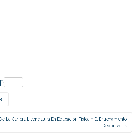
p
r
s.
 La Carrera Licenciatura En Educación Física Y El Entrenamiento
Deportivo
→