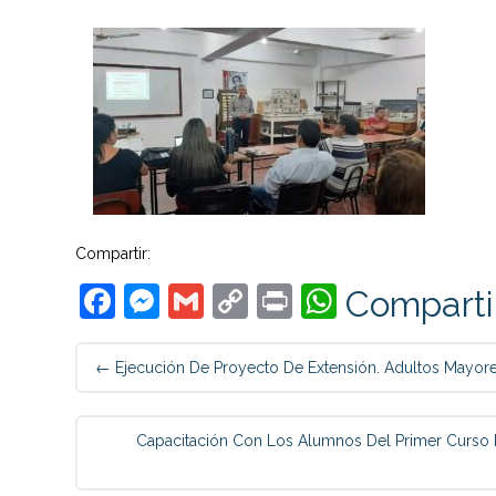
Compartir:
Facebook
Messenger
Gmail
Copy
Print
WhatsAp
Comparti
Link
Post
←
Ejecución De Proyecto De Extensión. Adultos Mayore
navigation
Capacitación Con Los Alumnos Del Primer Curso De