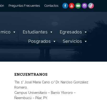
ión
Preguntas Frecuentes
Contactos
émico
Estudiantes
Egresados
Posgrados
Servicios
ENCUENTRANOS
Tte. 1° José María Cano c/ Dr. Narciso González
Romero.
Campus Universitario – Barrio Ytororo –
Ñeembucú – Pilar, PY.