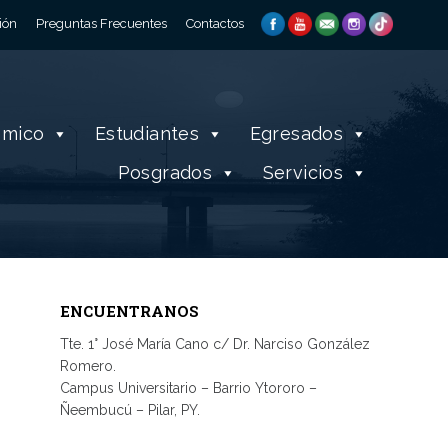
ión
Preguntas Frecuentes
Contactos
émico
Estudiantes
Egresados
Posgrados
Servicios
ENCUENTRANOS
Tte. 1° José María Cano c/ Dr. Narciso González
Romero.
Campus Universitario – Barrio Ytororo –
Ñeembucú – Pilar, PY.