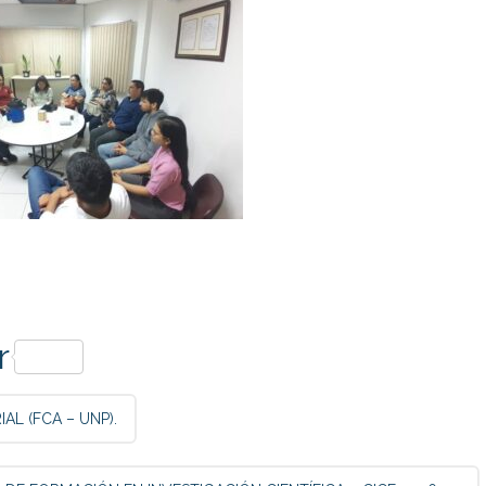
p
r
AL (FCA – UNP).