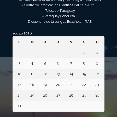
– Centro de Información Científica del CONACYT
– Telescopi Paraguay
– Paraguay Concursa
– Diccionario de la Lengua Española – RAE
agosto 2026
L
M
X
J
V
S
D
1
2
3
4
5
6
7
8
9
10
11
12
13
14
15
16
17
18
19
20
21
22
23
24
25
26
27
28
29
30
31