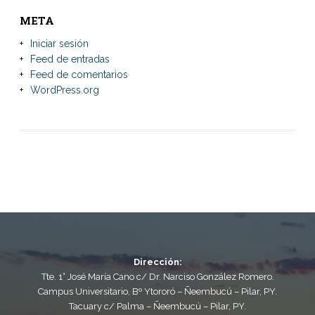
META
Iniciar sesión
Feed de entradas
Feed de comentarios
WordPress.org
Dirección:
Tte. 1° José María Cano c/ Dr. Narciso González Romero.
Campus Universitario, Bº Ytororó – Ñeembucú – Pilar, PY.
Tacuary c/ Palma – Ñeembucú – Pilar, PY.