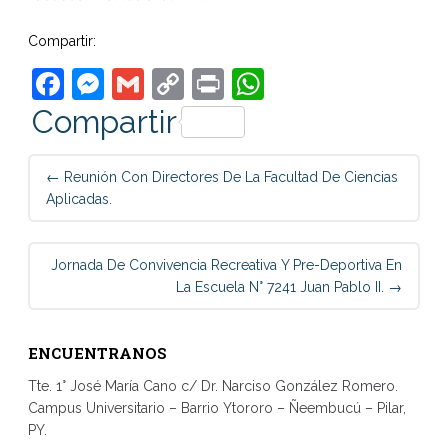
Compartir:
Facebook
Messenger
Gmail
Copy
Print
WhatsApp
Link
Compartir
Post
←
Reunión Con Directores De La Facultad De Ciencias
navigation
Aplicadas.
Jornada De Convivencia Recreativa Y Pre-Deportiva En
La Escuela N° 7241 Juan Pablo II.
→
ENCUENTRANOS
Tte. 1° José María Cano c/ Dr. Narciso González Romero.
Campus Universitario – Barrio Ytororo – Ñeembucú – Pilar,
PY.