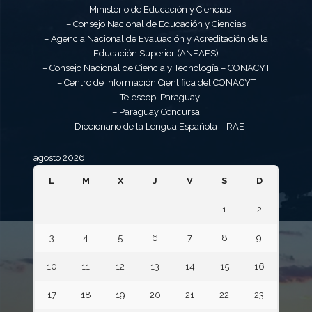
– Ministerio de Educación y Ciencias
– Consejo Nacional de Educación y Ciencias
– Agencia Nacional de Evaluación y Acreditación de la
Educación Superior (ANEAES)
– Consejo Nacional de Ciencia y Tecnología – CONACYT
– Centro de Información Científica del CONACYT
– Telescopi Paraguay
– Paraguay Concursa
– Diccionario de la Lengua Española – RAE
agosto 2026
L
M
X
J
V
S
D
1
2
3
4
5
6
7
8
9
10
11
12
13
14
15
16
17
18
19
20
21
22
23