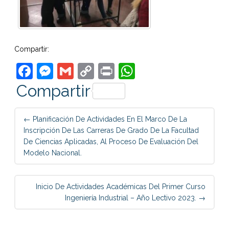
Compartir:
Facebook
Messenger
Gmail
Copy
Print
WhatsApp
Link
Compartir
Post
←
Planificación De Actividades En El Marco De La
navigation
Inscripción De Las Carreras De Grado De La Facultad
De Ciencias Aplicadas, Al Proceso De Evaluación Del
Modelo Nacional.
Inicio De Actividades Académicas Del Primer Curso
Ingeniería Industrial – Año Lectivo 2023.
→