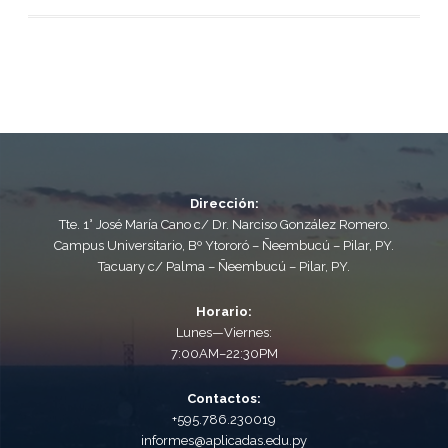
Dirección:
Tte. 1° José María Cano c/ Dr. Narciso González Romero.
Campus Universitario, Bº Ytororó – Ñeembucú – Pilar, PY.
Tacuary c/ Palma – Ñeembucú – Pilar, PY.
Horario:
Lunes—Viernes:
7:00AM–22:30PM
Contactos:
+595.786.230019
informes@aplicadas.edu.py