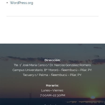
WordPress.org
Dirección:
Tte. 1° José María Cano c/ Dr. Narciso González Romero.
Campus Universitario, Bº Ytororó – Ñeembucú – Pilar, PY.
Tacuary c/ Palma – Ñeembucú – Pilar, PY.
Horario:
Lunes—Viernes:
7:00AM–22:30PM