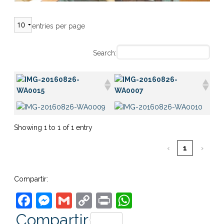
entries per page
Search:
Showing 1 to 1 of 1 entry
‹
1
›
Compartir:
Facebook
Messenger
Gmail
Copy
Print
WhatsApp
Link
Compartir