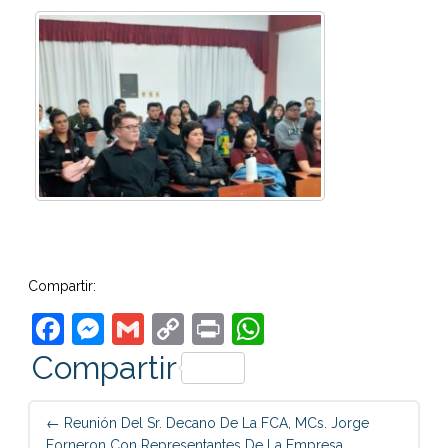
Compartir:
Facebook
Messenger
Gmail
Copy
Print
WhatsApp
Link
Compartir
Post
←
Reunión Del Sr. Decano De La FCA, MCs. Jorge
navigation
Forneron Con Representantes De La Empresa