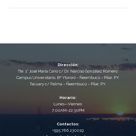
Dirección:
Tte. 1° José María Cano c/ Dr. Narciso González Romero.
Campus Universitario, Bº Ytororó – Ñeembucú – Pilar, PY.
Tacuary c/ Palma – Ñeembucú – Pilar, PY.
Horario:
Lunes—Viernes:
7:00AM–22:30PM
Contactos:
+595.786.230019