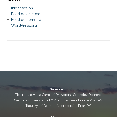
Iniciar sesión
Feed de entradas
Feed de comentarios
WordPress.org
Dirección:
Tte. 1° José María Cano c/ Dr. Narciso González Romero.
Campus Universitario, Bº Ytororó – Ñeembucú – Pilar, PY.
Tacuary c/ Palma – Ñeembucú – Pilar, PY.