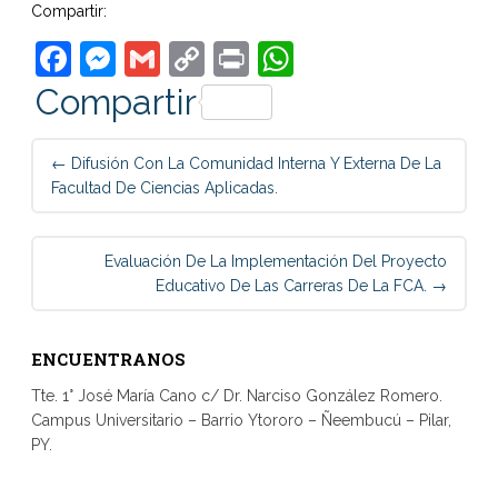
Compartir:
Facebook
Messenger
Gmail
Copy
Print
WhatsApp
Link
Compartir
Post
←
Difusión Con La Comunidad Interna Y Externa De La
navigation
Facultad De Ciencias Aplicadas.
Evaluación De La Implementación Del Proyecto
Educativo De Las Carreras De La FCA.
→
ENCUENTRANOS
Tte. 1° José María Cano c/ Dr. Narciso González Romero.
Campus Universitario – Barrio Ytororo – Ñeembucú – Pilar,
PY.