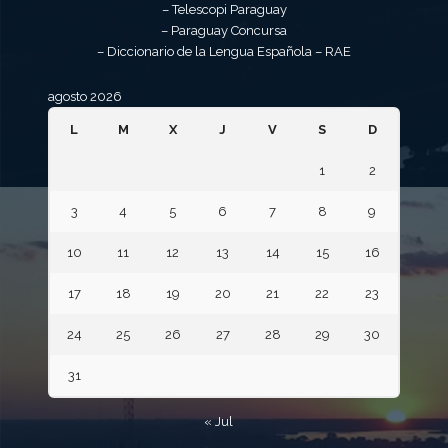
– Telescopi Paraguay
– Paraguay Concursa
– Diccionario de la Lengua Española – RAE
agosto 2026
L
M
X
J
V
S
D
1
2
3
4
5
6
7
8
9
10
11
12
13
14
15
16
17
18
19
20
21
22
23
24
25
26
27
28
29
30
31
« Jul