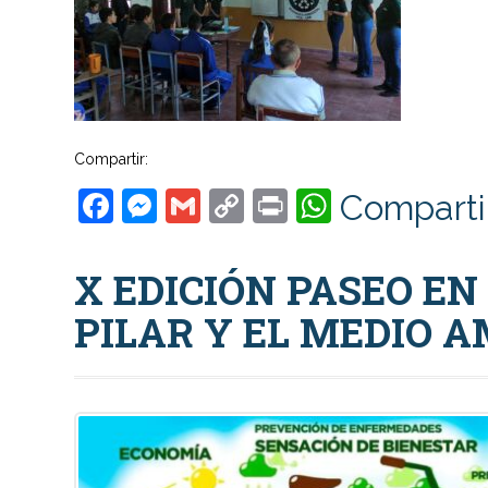
Compartir:
Facebook
Messenger
Gmail
Copy
Print
WhatsAp
Comparti
Link
X EDICIÓN PASEO EN
PILAR Y EL MEDIO 