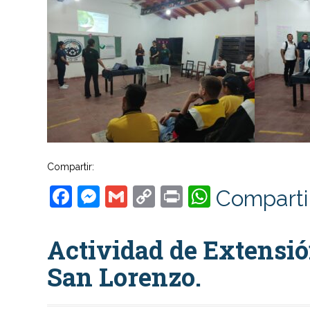
Compartir:
Facebook
Messenger
Gmail
Copy
Print
WhatsAp
Comparti
Link
Actividad de Extensió
San Lorenzo.