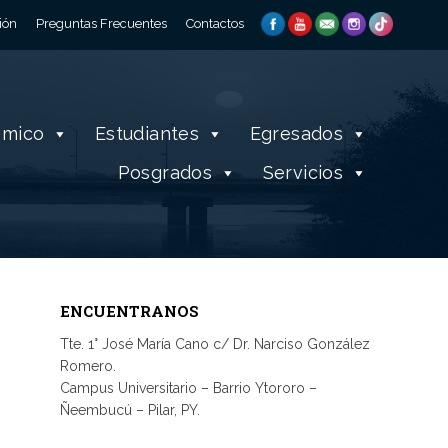
ión
Preguntas Frecuentes
Contactos
émico
Estudiantes
Egresados
Posgrados
Servicios
ENCUENTRANOS
Tte. 1° José María Cano c/ Dr. Narciso González
Romero.
Campus Universitario – Barrio Ytororo –
Ñeembucú – Pilar, PY.