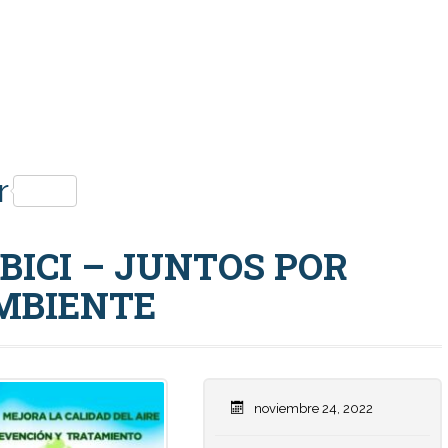
p
r
 BICI – JUNTOS POR
AMBIENTE
noviembre 24, 2022